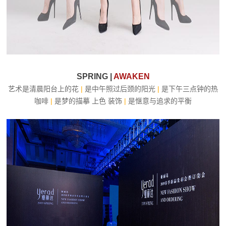
SPRING |
AWAKEN
艺术是清晨阳台上的花
|
是中午照过后颈的阳光
|
是下午三点钟的热
咖啡
|
是梦的描摹 上色 装饰
|
是惬意与追求的平衡