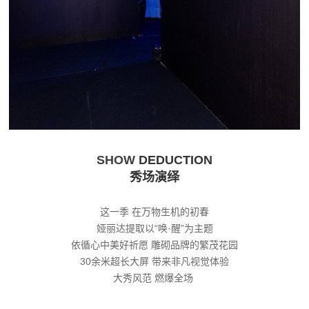
SHOW
DEDUCTION
秀场演绎
这一季 在万物生机的初春
娅丽达提取以“唤·醒”为主题
依循心中美好祈愿 雕砌品牌的繁茂花园
30余米超长大屏 带来非凡视觉体验
大秀风范 燃爆全场