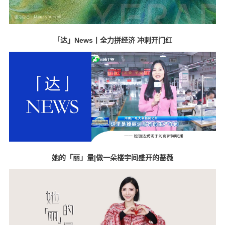
「达」News丨全力拼经济 冲刺开门红
她的「丽」量|做一朵楼宇间盛开的蔷薇